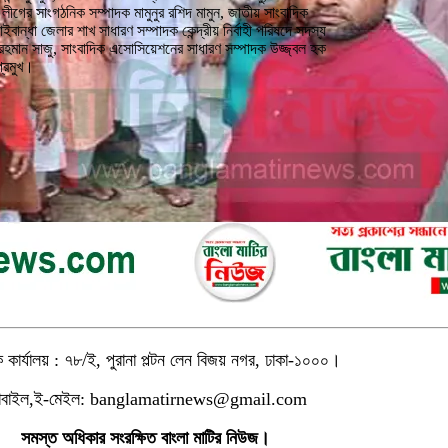
ীগের সাংগঠনিক সম্পাদক মামুনুর রশিদ মামুন, জাতীয় সাংবাদিক
াইবান্ধা জেলার শাখ সাধারণ সম্পাদক কেন্দ্রীয় নির্বাহী পরিষদে সদস্য
 রহমান সাজু, সাংবাদিক এসোসিয়েশনের সাধারণ সম্পাদক উজ্জ্বল হক
প্রমুখ।
।
ক
কার্যালয়
:
৭৮
/
ই
,
পুরানা
পল্টন
লেন
বিজয়
নগর
,
ঢাকা
-
১০০০
োবাইল,ই-মেইল: banglamatirnews@gmail.com
সমস্ত অধিকার সংরক্ষিত বাংলা মাটির নিউজ।