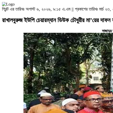
প্রিন্ট এর তারিখঃ অগাস্ট ৬, ২০২৬, ৯:১৫ এ.এম || প্রকাশের তারিখঃ মার্চ ২৩, 
রাখালবুরুজ ইউপি চেয়ারম্যান ডিউক চৌধুরীর মা’য়ের দাফন 
সাজাদুর 
রাখালবু
রহমান চ
সম্পন্ন 
শুক্রবার
জুম্মা ম
আগে গত 
বাসভবনে
অসংখ্য গ
মরহুমার
নাতি এ 
আওয়ামী
বিএনপি 
উপজেলা 
সভাপতি 
পরিষদের 
শাকিল আ