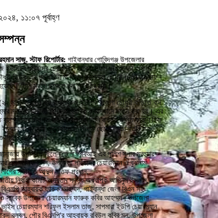
২০২৪, ১১:০৭ পূর্বাহ্ণ
সম্পন্ন
রহমান সাজু, স্টাফ রিপোর্টার:
গাইবান্ধার গোবিন্দগঞ্জ উপজেলার
রুজ ইউনিয়ন পরিষদের চেয়ারম্যান সাবেক সফল ছাত্রনেতা হাসানুর
ৌধুরী ডিউক এর গর্ভধারিনী মা মরহুম রওশনারা চৌধুরী (৮৫) এর দাফন
হয়েছে। তিনি মরহুম ছামছুল হুদা চৌধুরীর স্ত্রী।
 (২২ মার্চ, ২০২৪) বাদ রাখালবুরুজ ইউপির কাজলা চৌধুরী বাড়িতে বাদ
রহুমার নামাজে জানাজা শেষে পারিবারিক কবরস্থানে দাফন করা হয়। এর
বৃহস্পতিবার দিবাগত রাত ২টার দিকে তিনি বার্ধক্য জনিত কারণে নিজ
 ইন্তেকাল করেন। মৃত্যুকালে তিনি পাঁচ ছেলে, নাতি-নাতনি সহ
ুণগ্রাহী রেখে যান।
 জানাজায় উপস্থিত ছিলেন জেলা পিবিআই এর পুলিশ সুপার মরহুমার
আর এম আলিফ সুমন, উপজেলা পরিষদের চেয়ারম্যান ও বুঝলাম
 লীগের সভাপতি আব্দুল লতিফ প্রধান,
জাতীয় নির্বাহী কমিটি অন্যতম সদস্য অধ্যাপক আমিনুল ইসলাম,
বিএনপি আহ্বায়ক ফারুক আহম্মদ, গাইবান্ধা জেলা বিএন সহ-
ও সাবেক উপজেলা চেয়ারম্যান ফারুক কবির আহম্মদ , উপজেলা
ভা্ইস চেয়ারম্যান শরিফুল ইসলাম তাজু, সাপমারা ইউপি চেয়ারম্যান
কন্দ বুলবুল, পৌর বিএনপি'র আহ্বায়ক রবিউল কবির মনু, উপজেলা