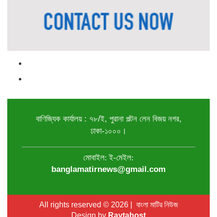
বাণিজ্যিক
কার্যালয়
:
৭৮
/
ই
,
পুরানা
পল্টন
লেন
বিজয়
নগর
,
।
ঢাকা
-
১০০০
মোবাইল: ই-মেইল:
banglamatirnews@gmail.com
All rights reserved © 2026 | বাংলা মাটির নিউজ
Design by
Raytahost