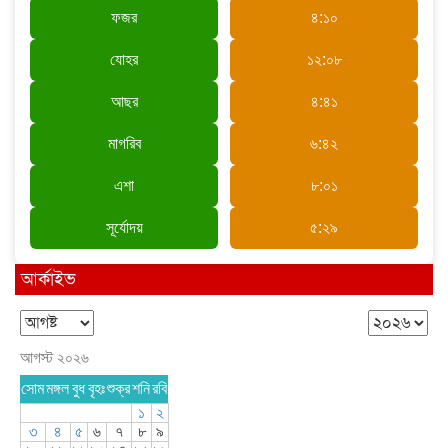
ফজর
৪:১০
পত্নীতলায় মাসব্যাপী গ্রামীণ শিল্প ও বাণিজ্য
মেলার উদ্বোধন
যোহর
১২:০৮
আছর
৪:৪১
মাগরিব
৬:৪২
এশা
৮:০১
সূর্যোদয়
৫:২৯
আর্কাইভ
আগস্ট ২০২৬
সোম
মঙ্গল
বুধ
বৃহঃ
শুক্র
শনি
রবি
১
২
৩
৪
৫
৬
৭
৮
৯