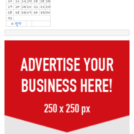
১০
১১
১২
১৩
১৪
১৫
১৬
১৭
১৮
১৯
২০
২১
২২
২৩
২৪
২৫
২৬
২৭
২৮
২৯
৩০
৩১
« জুলা