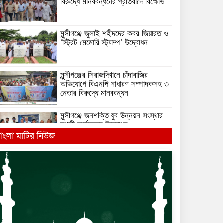
বিরুদ্ধে মানববন্ধনের প্রতিবাদে বিক্ষোভ
মুন্সীগঞ্জে জুলাই শহীদদের কবর জিয়ারত ও
‘স্ট্রিট মেমোরি স্ট্যাম্প’ উদ্বোধন
মুন্সীগঞ্জের সিরাজদিখানে চাঁদাবাজির
অভিযোগে বিএনপি সাধারণ সম্পাদকসহ ৩
নেতার বিরুদ্ধে মানববন্ধন
মুন্সীগঞ্জে জনশক্তি যুব উন্নয়ন সংস্থার
স্থায়ী কার্যালয়ের উদ্বোধন
াংলা মাটির নিউজ
বাংলাদেশ কৃষি ব্যাংক এমপ্লয়িজ
ইউনিয়নের উদ্যোগে জুলাই গণঅভ্যুত্থান
দিবস-২০২৬ উদযাপন
মুন্সীগঞ্জে মেয়াদোত্তীর্ণ পণ্য ও মূল্য
তালিকা না থাকায় ২ প্রতিষ্ঠানকে ২০
হাজার টাকা জরিমানা