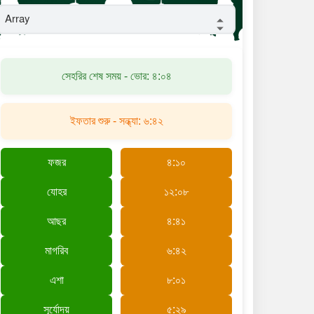
মুন্সীগঞ্জে ধলেশ্বরী নদীর ৪০ ফুট গভীর
থেকে নিখোঁজ তরুণীর মরদেহ উদ্ধার
করলো ফায়ার সার্ভিসের ডুবুরি দল
সেহরির শেষ সময় - ভোর: ৪:০৪
গণমানুষের আস্থার প্রতীক আতাউর
রহমান হাওলাদার; রশুনিয়া ইউনিয়ন
পরিষদ নির্বাচনে চেয়ারম্যান প্রার্থী
ইফতার শুরু - সন্ধ্যা: ৬:৪২
পত্নীতলায় মাসব্যাপী গ্রামীণ শিল্প ও
বাণিজ্য মেলার উদ্বোধন
ফজর
৪:১০
যোহর
১২:০৮
আছর
৪:৪১
মাগরিব
৬:৪২
এশা
৮:০১
সূর্যোদয়
৫:২৯