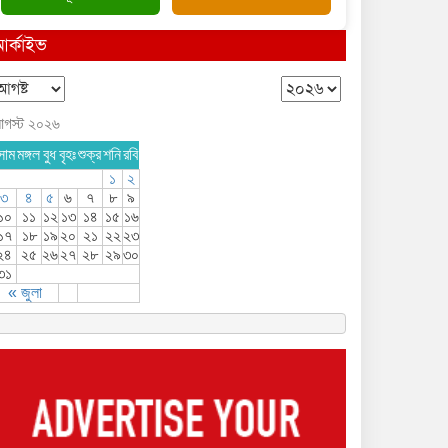
র্কাইভ
গস্ট ২০২৬
োম
মঙ্গল
বুধ
বৃহঃ
শুক্র
শনি
রবি
১
২
৩
৪
৫
৬
৭
৮
৯
১০
১১
১২
১৩
১৪
১৫
১৬
১৭
১৮
১৯
২০
২১
২২
২৩
২৪
২৫
২৬
২৭
২৮
২৯
৩০
৩১
« জুলা