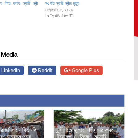
ীয় বিয়ে করায় স্বামী স্ত্রী
নওগাঁয় স্বামী-স্ত্রীর মৃত্যু
ফেব্রুয়ারি ৮, ২০২৪
In "ক্রাইম রিপোর্ট"
l Media
Linkedin
Reddit
Google Plus
 সিরাজদিখানে বিএনপি
মুন্সীগঞ্জে জুলাই শহীদদের কবর
্ধে মানববন্ধনের
জিয়ারত ও ‘স্ট্রিট মেমোরি