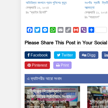
অতিরিক্ত মদপানে গ্রাম পুলিশের মৃত্যু
নওগাঁয় স্বামী দ্বিত
ফেব্রুয়ারি ১২, ২০২৪
আত্মহত্যা
In "ক্রাইম রিপোর্ট"
ফেব্রুয়ারি ১১, ২০২৪
In "সারাদেশ"
Facebook
Twitter
Messenger
WhatsApp
Email
Copy
Gmail
Viber
Share
Link
Please Share This Post in Your Socia
Facebook
Twitter
Digg
Pinterest
Print
এ ক্যাটাগরীর আরো সংবাদ
মুন্সীগঞ্জের সিরাজদিখানে
অপপ্রচারের প্রতিবাদে সংবাদ
সম্মেলন,সুষ্ঠু তদন্তের দাবি
মুন্সীগঞ্জের
উপজেলা বিএনপি সাধারণ
নেতার বিরুদ