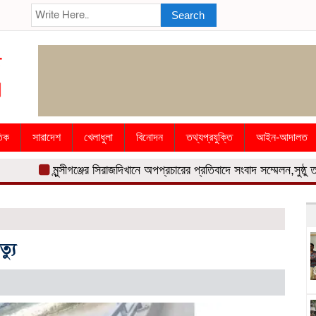
Search
তিক
সারাদেশ
খেলাধুলা
বিনোদন
তথ্যপ্রযুক্তি
আইন-আদালত
মুন্সীগঞ্জের সিরাজদিখানে অপপ্রচারের প্রতিবাদে সংবাদ সম্মেলন,সুষ্ঠু
্যু