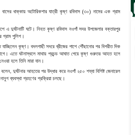
ী বাসের ধাক্কায় অটোরিকশার যাত্রী কৃষ্ণ রবিদাস (৩০) নামের এক গ্রাম
াশে এ দুর্ঘটনাটি ঘটে। নিহত কৃষ্ণ রবিদাস নওগাঁ সদর উপজেলার বক্তারপুর
র গ্রাম পুলিশ।
ে যাচ্ছিলেন কৃষ্ণ। বদলগাছী সদরে ব্রীজের পাশে পৌঁছানোর পর বিপরীত দিক
াগে। এতে ঘটনাস্থলে মাথায় প্রচন্ড আঘাত পেয়ে কৃষ্ণ গুরুতর আহত হলে
 নেওয়া হলে তিনি মারা যান।
 বলেন, দুর্ঘটনার আহতের পর উদ্ধার করে নওগাঁ ২৫০ শয্যা বিশিষ্ট জেনারেল
নুগ ব্যবস্থা গ্রহণের প্রক্রিয়া চলছে।