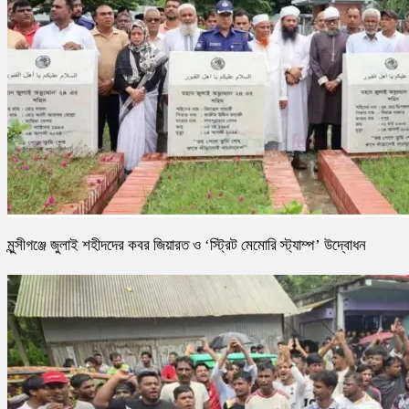
মুন্সীগঞ্জে জুলাই শহীদদের কবর জিয়ারত ও ‘স্ট্রিট মেমোরি স্ট্যাম্প’ উদ্বোধন